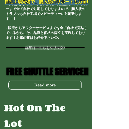
自社工場完備で、購入後のサポートも万全!
-
車検はもちろん、修理、点検、板金塗装、レンタカ
ーまで全て自社で対応しておりますので、購入後の
トラブルも自社工場でスピーディーに対応致しま
す！！
- 販売からアフターサービスまでを全て自社で完結し
ているからこそ、品膣と価格の両立を実現しており
ます！お車の事はお任せ下さい😊♪
詳細はこちらをクリック♪
FREE SHUTTLE SERVICE!!
FREE SHUTTLE SERVICE!!
Read more
Hot On The
Lot