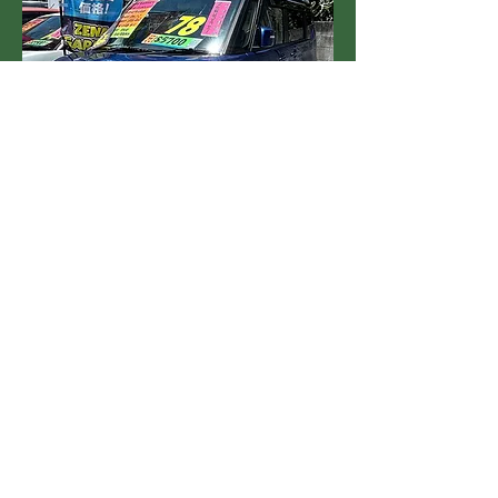
2016 Suzuki Solio HV
​( ハイブリッド車、両側パワースライドド
ア、スズキセーフティサポート搭載♪
)
２年車検＋２年保証付き
Price:
￥760,000税抜
もっと見る