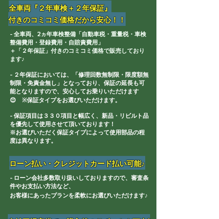
全車両『２年車検＋２年保証』
​付きのコミコミ価格だから安心！！
- 全車両、2ヵ年車検整備「自動車税・重量税・車検
整備費用・登録費用・自賠責費用」
＋
「２年保証」付きのコミコミ価格で販売しており
ます♪
-
２年保証においては、「修理回数無制限・限度額無
制限・免責金無し」となっており、保証の延長も可
能となりますので、安心してお乗りいただけます
😊 ※保証タイプをお選びいただけます。
- 保証項目は３３０項目と幅広く、新品・リビルト品
を優先して使用させて頂いております！
※お選びいただく保証タイプによって使用部品の程
度は異なります。
ローン払い・クレジットカード払い可能♪
- ローン会社多数取り扱いしておりますので、審査条
件やお支払い方法など、
お客様にあったプランを柔軟にお選びいただけます♪