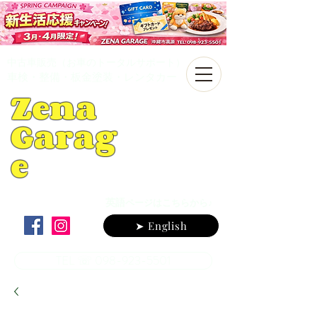
中古車販売（お車のトータルサポート）
車検・整備・板金塗装・レンタカー
Zena
Garag
e
英語
ページはこちらから♪
➤ English
TEL ☏ 098-923-5501