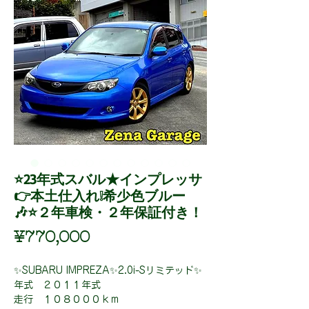
⭐23年式スバル★インプレッサ
👉本土仕入れ❕希少色ブルー
🎶⭐２年車検・２年保証付き！
Price
¥770,000
✨SUBARU IMPREZA✨2.0i-Sリミテッド✨
年式 ２０１１年式
走行 １０８０００ｋｍ