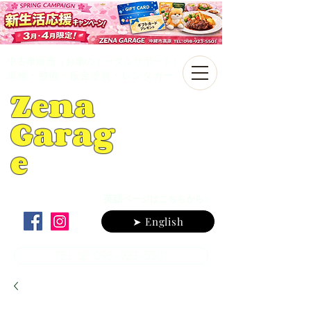
中古車販売（お車のトータルサポート）
車検・整備・板金塗装・レンタカー
Zena
Garag
e
英語
ページはこちらから♪
➤ English
TEL ☏ 098-923-5501