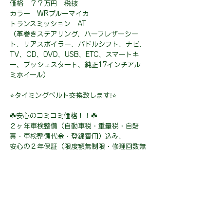
価格 ７７万円 税抜
カラー WRブルーマイカ
トランスミッション AT
（革巻きステアリング、ハーフレザーシー
ト、リアスポイラー、パドルシフト、ナビ、
TV、CD、DVD、USB、ETC、スマートキ
ー、プッシュスタート、純正17インチアル
ミホイール）
⭐タイミングベルト交換致します❕⭐
☘️安心のコミコミ価格！！☘️
２ヶ年車検整備（自動車税・重量税・自賠
責・車検整備代金・登録費用）込み、
安心の２年保証（限度額無制限・修理回数無
制限・免責金なし）が全てコミコミのお車で
す！！
２年後の車検からまた新たに２年間保証を延
長することも可能となりますので、安心して
お乗りいただけます♪