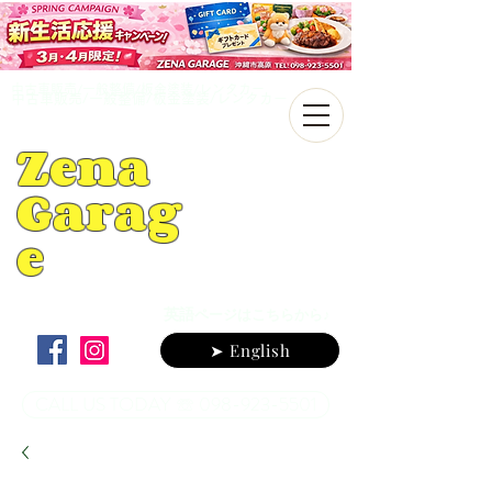
中古車販売/一般整備/板金塗装/レンタカー
中古車販売/一般整備/板金塗装/レンタカー
Zena
Garag
e
英語
ページはこちらから♪
➤ English
CALL US TODAY ☏ 098-923-5501