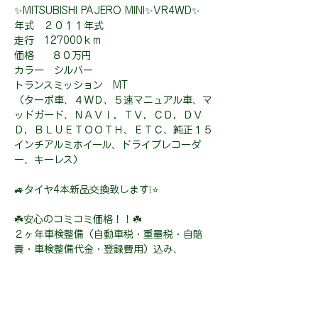
✨MITSUBISHI PAJERO MINI✨VR4WD✨
年式 ２０１１年式
走行 127000ｋｍ
価格 ８０万円
カラー シルバー
トランスミッション MT
（ターボ車、４ＷＤ、５速マニュアル車、マ
ッドガード、ＮＡＶＩ，ＴＶ，ＣＤ，ＤＶ
Ｄ，ＢＬＵＥＴＯＯＴＨ、ＥＴＣ、純正１５
インチアルミホイール、ドライブレコーダ
ー、キーレス）
🚙タイヤ4本新品交換致します❕⭐
☘️安心のコミコミ価格！！☘️
２ヶ年車検整備（自動車税・重量税・自賠
責・車検整備代金・登録費用）込み、
安心の２年保証（限度額無制限・修理回数無
制限・免責金なし）が全てコミコミのお車で
す！！
２年後の車検からまた新たに２年間保証を延