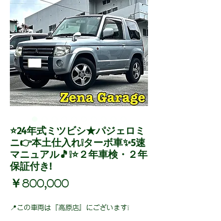
⭐24年式ミツビシ★パジェロミ
ニ👉本土仕入れ❕ターボ車✨5速
マニュアル🎵❕⭐２年車検・２年
保証付き!
価
￥800,000
格
📍この車両は『高原店』にございます❕