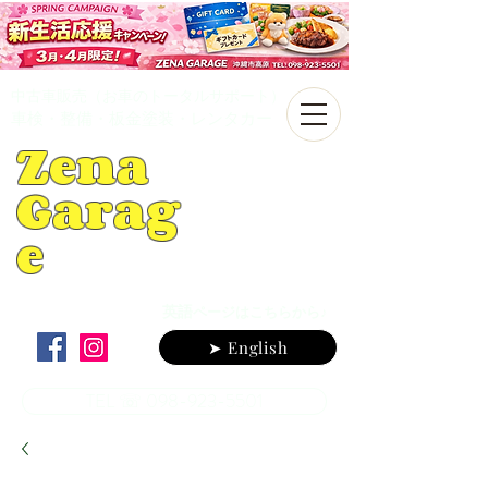
中古車販売（お車のトータルサポート）
車検・整備・板金塗装・レンタカー
Zena
Garag
e
英語
ページはこちらから♪
➤ English
TEL ☏ 098-923-5501