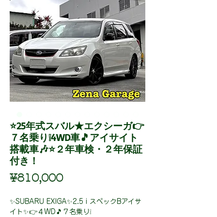
⭐25年式スバル★エクシーガ👉
７名乗り❕4WD車🎵アイサイト
搭載車🎶⭐２年車検・２年保証
付き！
Price
¥810,000
✨SUBARU EXIGA✨2.5 i スペックBアイサ
イト✨👉４WD🎵７名乗り❕