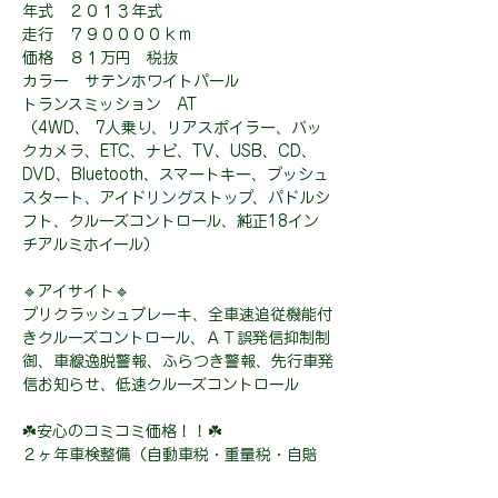
年式 ２０１３年式
走行 ７９００００ｋｍ
価格 ８１万円 税抜
カラー サテンホワイトパール
トランスミッション AT
（4WD、 7人乗り、リアスポイラー、バッ
クカメラ、ETC、ナビ、TV、USB、CD、
DVD、Bluetooth、スマートキー、プッシュ
スタート、アイドリングストップ、パドルシ
フト、クルーズコントロール、純正18イン
チアルミホイール）
🔹アイサイト🔹
プリクラッシュブレーキ、全車速追従機能付
きクルーズコントロール、ＡＴ誤発信抑制制
御、車線逸脱警報、ふらつき警報、先行車発
信お知らせ、低速クルーズコントロール
☘️安心のコミコミ価格！！☘️
２ヶ年車検整備（自動車税・重量税・自賠
責・車検整備代金・登録費用）込み、