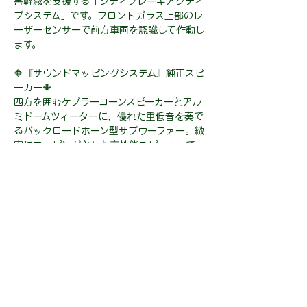
害軽減を支援する「シティブレーキアクティ
ブシステム」です。フロントガラス上部のレ
ーザーセンサーで前方車両を認識して作動し
ます。
🔶『サウンドマッピングシステム』純正スピ
ーカー🔶
四方を囲むケブラーコーンスピーカーとアル
ミドームツィーターに、優れた重低音を奏で
るバックロードホーン型サブウーファー。緻
密にマッピングされた高性能スピーカーで
す。
☘️安心のコミコミ価格！！☘️
２ヶ年車検整備（自動車税・重量税・自賠
責・車検整備代金・登録費用）込み、
安心の２年保証（限度額無制限・修理回数無
制限・免責金なし）が全てコミコミのお車で
す！！
２年後の車検からまた新たに２年間保証を延
長することも可能となりますので、安心して
お乗りいただけます♪