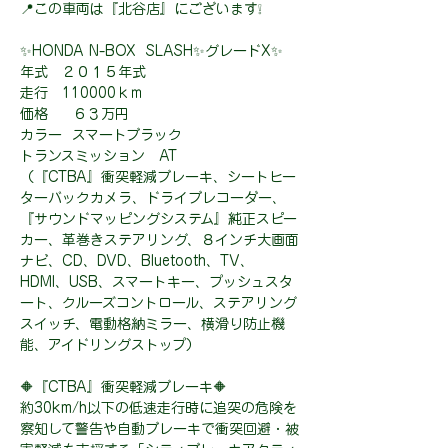
📍この車両は『北谷店』にございます❕
✨HONDA N-BOX SLASH✨グレードX✨
年式 ２０１５年式
走行 110000ｋｍ
価格 ６３万円
カラー スマートブラック
トランスミッション AT
（『CTBA』衝突軽減ブレーキ、シートヒー
ターバックカメラ、ドライブレコーダー、
『サウンドマッピングシステム』純正スピー
カー、革巻きステアリング、８インチ大画面
ナビ、CD、DVD、Bluetooth、TV、
HDMI、USB、スマートキー、プッシュスタ
ート、クルーズコントロール、ステアリング
スイッチ、電動格納ミラー、横滑り防止機
能、アイドリングストップ）
🔶『CTBA』衝突軽減ブレーキ🔶
約30km/h以下の低速走行時に追突の危険を
察知して警告や自動ブレーキで衝突回避・被