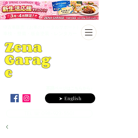
中古車販売（お車のトータルサポート）
車検・整備・板金塗装・レンタカー
Zena
Garag
e
英語
ページはこちらから♪
➤ English
TEL ☏ 098-923-5501