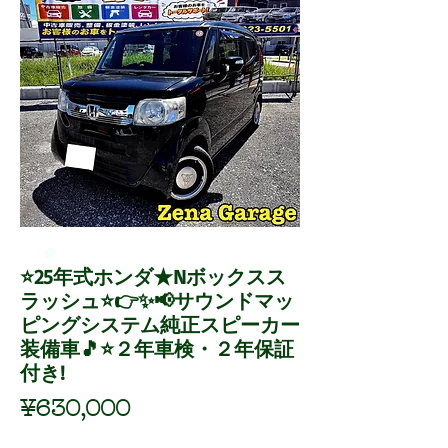
⭐25年式ホンダ★Nボックスス
ラッシュ⭐👉✨📢サウンドマッ
ピングシステム純正スピーカー
装備車🎵⭐２年車検・２年保証
付き!
Price
¥630,000