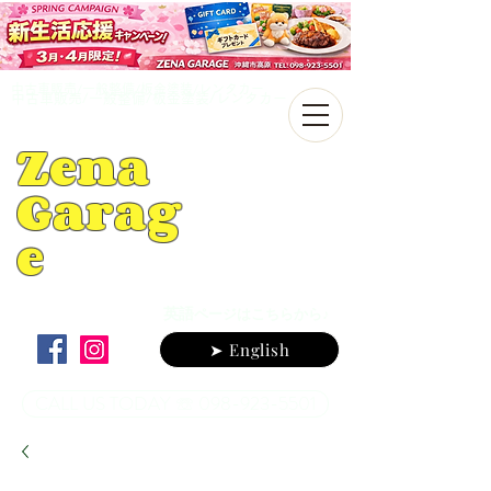
中古車販売/一般整備/板金塗装/レンタカー
中古車販売/一般整備/板金塗装/レンタカー
Zena
Garag
e
英語
ページはこちらから♪
➤ English
CALL US TODAY ☏ 098-923-5501