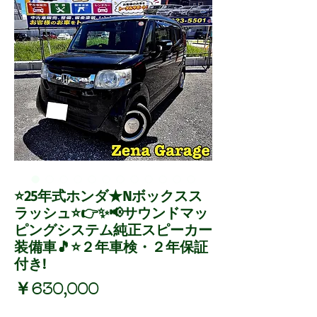
⭐25年式ホンダ★Nボックスス
ラッシュ⭐👉✨📢サウンドマッ
ピングシステム純正スピーカー
装備車🎵⭐２年車検・２年保証
付き!
価
￥630,000
格