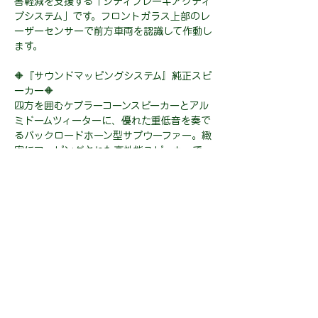
害軽減を支援する「シティブレーキアクティ
ブシステム」です。フロントガラス上部のレ
ーザーセンサーで前方車両を認識して作動し
ます。
🔶『サウンドマッピングシステム』純正スピ
ーカー🔶
四方を囲むケブラーコーンスピーカーとアル
ミドームツィーターに、優れた重低音を奏で
るバックロードホーン型サブウーファー。緻
密にマッピングされた高性能スピーカーで
す。
☘️安心のコミコミ価格！！☘️
２ヶ年車検整備（自動車税・重量税・自賠
責・車検整備代金・登録費用）込み、
安心の２年保証（限度額無制限・修理回数無
制限・免責金なし）が全てコミコミのお車で
す！！
２年後の車検からまた新たに２年間保証を延
長することも可能となりますので、安心して
お乗りいただけます♪