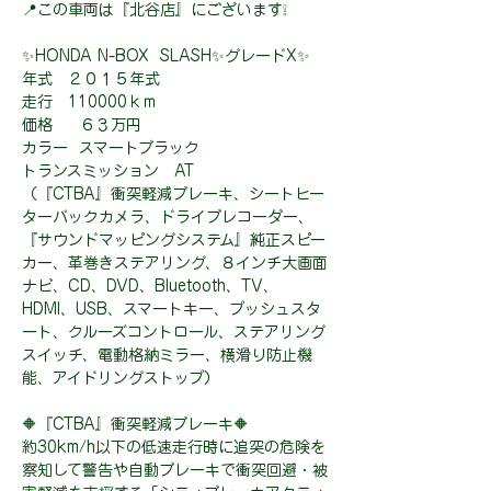
📍この車両は『北谷店』にございます❕
✨HONDA N-BOX SLASH✨グレードX✨
年式 ２０１５年式
走行 110000ｋｍ
価格 ６３万円
カラー スマートブラック
トランスミッション AT
（『CTBA』衝突軽減ブレーキ、シートヒー
ターバックカメラ、ドライブレコーダー、
『サウンドマッピングシステム』純正スピー
カー、革巻きステアリング、８インチ大画面
ナビ、CD、DVD、Bluetooth、TV、
HDMI、USB、スマートキー、プッシュスタ
ート、クルーズコントロール、ステアリング
スイッチ、電動格納ミラー、横滑り防止機
能、アイドリングストップ）
🔶『CTBA』衝突軽減ブレーキ🔶
約30km/h以下の低速走行時に追突の危険を
察知して警告や自動ブレーキで衝突回避・被