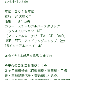
👉本土仕入れ❕⭐
年式 ２０１５年式
走行 94000ｋｍ
価格 ８１万円
カラー スチールシルバーメタリック
トランスミッション MT
（マニュアル車、ナビ、TV、CD、DVD、
USB、ETC、アイドリングストップ、社外
16インチアルミホイール）
🚙タイヤ4本新品交換致します❕⭐
☘️安心のコミコミ価格！！☘️
２ヶ年車検整備（自動車税・重量税・自賠
責・車検整備代金・登録費用）込み、
安心の２年保証（限度額無制限・修理回数無
制限・免責金なし）が全てコミコミのお車で
す！！
２年後の車検からまた新たに２年間保証を延
長することも可能となりますので、安心して