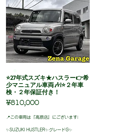
⭐27年式スズキ★ハスラー👉希
少マニュアル車両🎶❕⭐２年車
検・２年保証付き！
Price
¥810,000
📍この車両は『高原店』にございます❕
✨SUZUKI HUSTLER✨グレードG✨