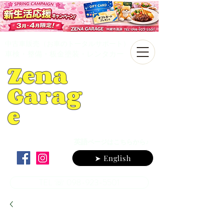
中古車販売（お車のトータルサポート）
車検・整備・板金塗装・レンタカー
Zena
Garag
e
英語
ページはこちらから♪
➤ English
TEL ☏ 098-923-5501