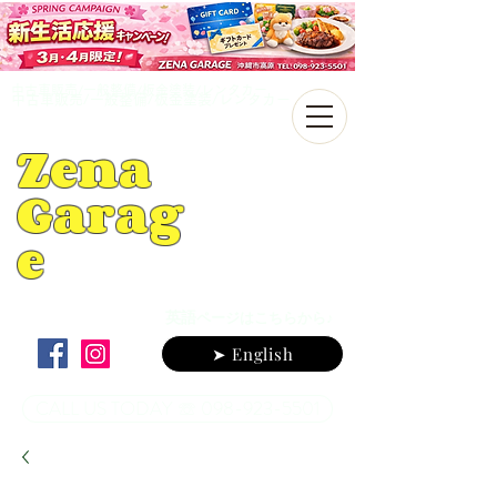
中古車販売/一般整備/板金塗装/レンタカー
中古車販売/一般整備/板金塗装/レンタカー
Zena
Garag
e
英語
ページはこちらから♪
➤ English
CALL US TODAY ☏ 098-923-5501