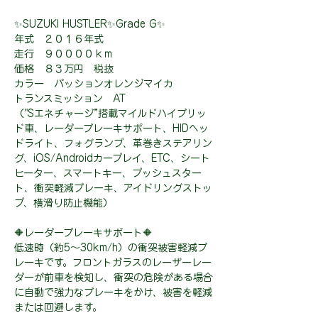
✨SUZUKI HUSTLER✨Grade G✨
年式 ２０１６年式
走行 ９００００ｋｍ
価格 ８３万円 税抜
カラー パッションオレンジマイカ
トランスミッション AT
（"Sエネチャージ”搭載マイルドハイブリッ
ド車、レーダーブレーキサポート、HIDヘッ
ドライト、フォグランプ、革巻きステアリン
グ、iOS/Androidカープレイ、ETC、シート
ヒーター、スマートキー、プッシュスター
ト、衝突軽減ブレーキ、アイドリングストッ
プ、横滑り防止機能）
🔶レーダーブレーキサポート🔶
低速時（約5〜30km/h）の衝突被害軽減ブ
レーキです。フロントガラスのレーザーレー
ダーが前車を検知し、衝突の危険がある場合
に自動で強力なブレーキをかけ、被害を軽減
または回避します。