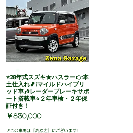
⭐28年式スズキ★ハスラー👉本
土仕入れ🎵❕マイルドハイブリ
ッド車🎶レーダーブレーキサポ
ート搭載車⭐２年車検・２年保
証付き！
価
￥830,000
格
📍この車両は『高原店』にございます❕