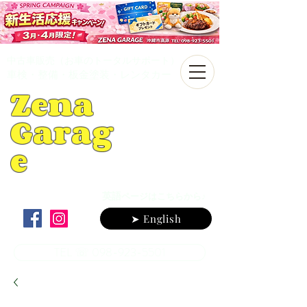
中古車販売（お車のトータルサポート）
車検・整備・板金塗装・レンタカー
Zena
Garag
e
英語
ページはこちらから♪
➤ English
TEL ☏ 098-923-5501