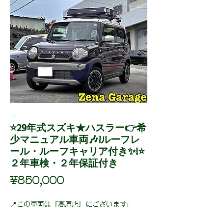
⭐29年式スズキ★ハスラー👉希
少マニュアル車両🎶❕ルーフレ
ール・ルーフキャリア付き✨❕⭐
２年車検・２年保証付き
Price
¥850,000
📍この車両は『高原店』にございます❕