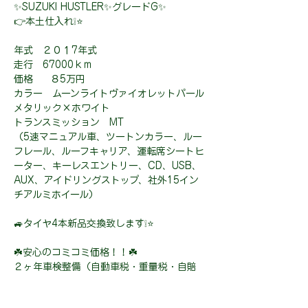
✨SUZUKI HUSTLER✨グレードG✨
👉本土仕入れ❕⭐
年式 ２０１7年式
走行 67000ｋｍ
価格 ８5万円
カラー ムーンライトヴァイオレットパール
メタリック×ホワイト
トランスミッション MT
（5速マニュアル車、ツートンカラー、ルー
フレール、ルーフキャリア、運転席シートヒ
ーター、キーレスエントリー、CD、USB、
AUX、アイドリングストップ、社外15イン
チアルミホイール）
🚙タイヤ4本新品交換致します❕⭐
☘️安心のコミコミ価格！！☘️
２ヶ年車検整備（自動車税・重量税・自賠
責・車検整備代金・登録費用）込み、
安心の２年保証（限度額無制限・修理回数無