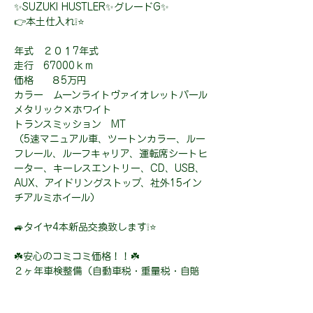
✨SUZUKI HUSTLER✨グレードG✨
👉本土仕入れ❕⭐
年式 ２０１7年式
走行 67000ｋｍ
価格 ８5万円
カラー ムーンライトヴァイオレットパール
メタリック×ホワイト
トランスミッション MT
（5速マニュアル車、ツートンカラー、ルー
フレール、ルーフキャリア、運転席シートヒ
ーター、キーレスエントリー、CD、USB、
AUX、アイドリングストップ、社外15イン
チアルミホイール）
🚙タイヤ4本新品交換致します❕⭐
☘️安心のコミコミ価格！！☘️
２ヶ年車検整備（自動車税・重量税・自賠
責・車検整備代金・登録費用）込み、
安心の２年保証（限度額無制限・修理回数無