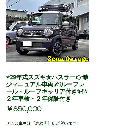
⭐29年式スズキ★ハスラー👉希
少マニュアル車両🎶❕ルーフレ
ール・ルーフキャリア付き✨❕⭐
２年車検・２年保証付き
価
￥850,000
格
📍この車両は『高原店』にございます❕