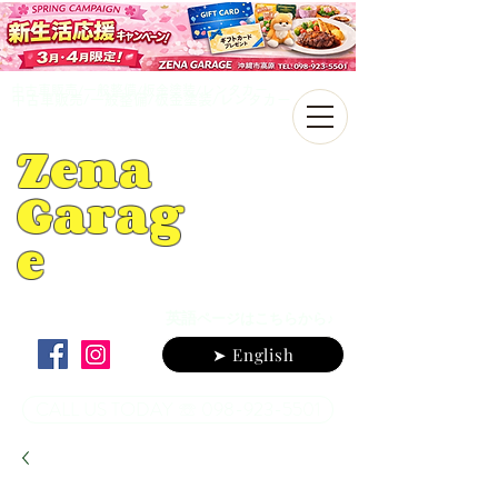
中古車販売/一般整備/板金塗装/レンタカー
中古車販売/一般整備/板金塗装/レンタカー
Zena
Garag
e
英語
ページはこちらから♪
➤ English
CALL US TODAY ☏ 098-923-5501