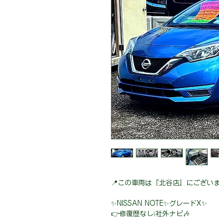
📍この車両は『北谷店』にございま
✨NISSAN NOTE✨グレードX✨
👉修復歴なし❕社外ナビ🎶