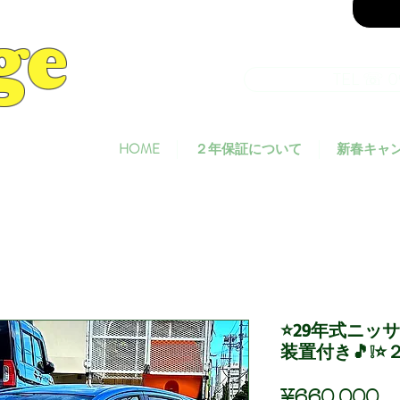
ge
TEL ☏ 0
HOME
２年保証について
新春キャ
⭐29年式ニッ
装置付き🎵❕
Pr
¥660,000