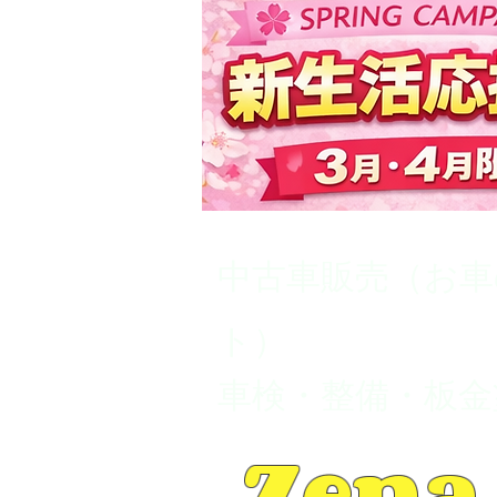
中古車販売（お車
ト）
車検・整備・板金
Zena