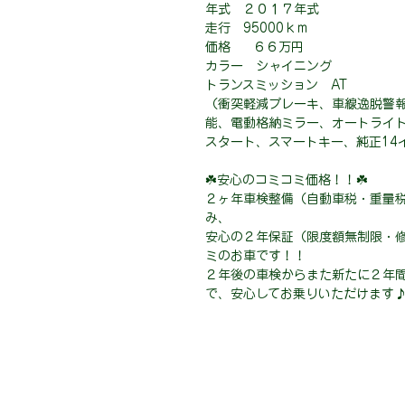
年式 ２０１７年式
走行 95000ｋｍ
価格 ６６万円
カラー シャイニング
トランスミッション AT
（衝突軽減ブレーキ、車線逸脱警
能、電動格納ミラー、オートライト、
スタート、スマートキー、純正14
☘️安心のコミコミ価格！！☘️
２ヶ年車検整備（自動車税・重量
み、
安心の２年保証（限度額無制限・
ミのお車です！！
２年後の車検からまた新たに２年
で、安心してお乗りいただけます