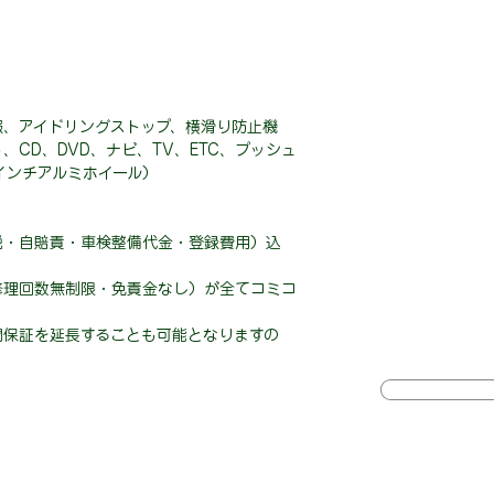
報、アイドリングストップ、横滑り防止機
CD、DVD、ナビ、TV、ETC、プッシュ
インチアルミホイール）
税・自賠責・車検整備代金・登録費用）込
修理回数無制限・免責金なし）が全てコミコ
間保証を延長することも可能となりますの
♪