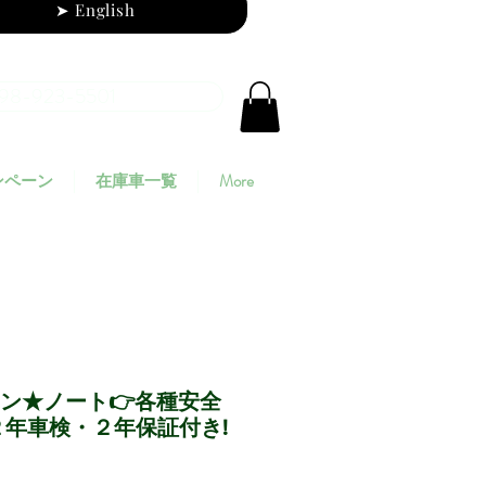
➤ English
98-923-5501
ンペーン
在庫車一覧
More
サン★ノート👉各種安全
⭐２年車検・２年保証付き!
ice