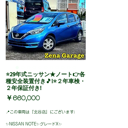
⭐29年式ニッサン★ノート👉各
種安全装置付き🎵❕⭐２年車検・
２年保証付き!
価
￥660,000
格
📍この車両は『北谷店』にございます❕
✨NISSAN NOTE✨グレードX✨