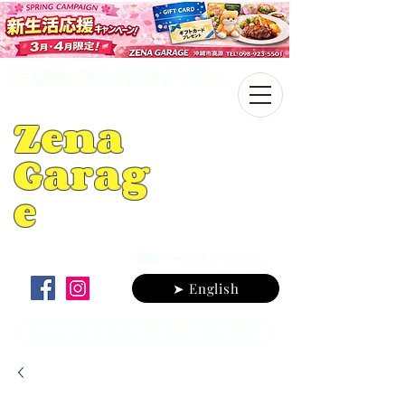
中古車販売/一般整備/板金塗装/レンタカー
中古車販売/一般整備/板金塗装/レンタカー
Zena
Garag
e
英語
ページはこちらから♪
➤ English
CALL US TODAY ☏ 098-923-5501