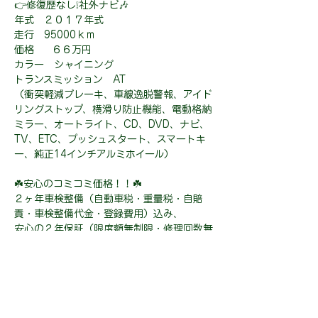
👉修復歴なし❕社外ナビ🎶
年式 ２０１７年式
走行 95000ｋｍ
価格 ６６万円
カラー シャイニング
トランスミッション AT
（衝突軽減ブレーキ、車線逸脱警報、アイド
リングストップ、横滑り防止機能、電動格納
ミラー、オートライト、CD、DVD、ナビ、
TV、ETC、プッシュスタート、スマートキ
ー、純正14インチアルミホイール）
☘️安心のコミコミ価格！！☘️
２ヶ年車検整備（自動車税・重量税・自賠
責・車検整備代金・登録費用）込み、
安心の２年保証（限度額無制限・修理回数無
制限・免責金なし）が全てコミコミのお車で
す！！
２年後の車検からまた新たに２年間保証を延
長することも可能となりますので、安心して
お乗りいただけます♪