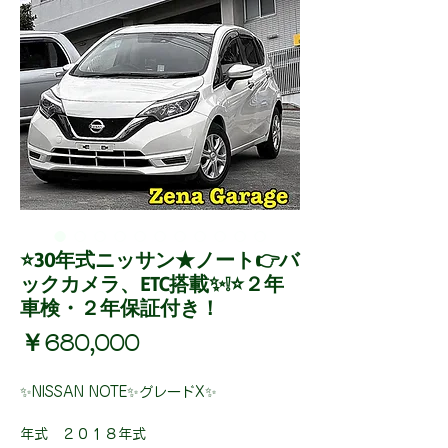
⭐30年式ニッサン★ノート👉バ
ックカメラ、ETC搭載✨❕⭐２年
車検・２年保証付き！
価
￥680,000
格
✨NISSAN NOTE✨グレードX✨
年式 ２０１８年式