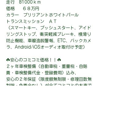
走行 81000ｋｍ
価格 ６８万円
カラー ブリリアントホワイトパール
トランスミッション ＡＴ
（スマートキー、プッシュスタート、アイド
リングストップ、衝突軽減ブレーキ、横滑り
防止機能、車線逸脱警報、ETC、バックカメ
ラ、Android/iOSオーディオ取付け予定）
☘️安心のコミコミ価格！！☘️
２ヶ年車検整備（自動車税・重量税・自賠
責・車検整備代金・登録費用）込み、
安心の２年保証（限度額無制限・修理回数無
制限・免責金なし）が全てコミコミのお車で
す！！
２年後の車検からまた新たに２年間保証を延
長することも可能となりますので、安心して
お乗りいただけます♪
お問い合わせ