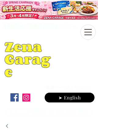
中古車販売/一般整備/板金塗装/レンタカー
中古車販売/一般整備/板金塗装/レンタカー
Zena
Garag
e
英語
ページはこちらから♪
➤ English
CALL US TODAY ☏ 098-923-5501