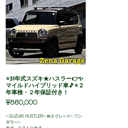
⭐31年式スズキ★ハスラー👉✨
マイルドハイブリッド車🎵⭐２
年車検・２年保証付き！
Price
¥860,000
✨SUZUKI HUSTLER✨希少グレード✨ワン
ダラー✨