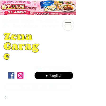
中古車販売（お車のトータルサポート）
車検・整備・板金塗装・レンタカー
Zena
Garag
e
英語
ページはこちらから♪
➤ English
TEL ☏ 098-923-5501