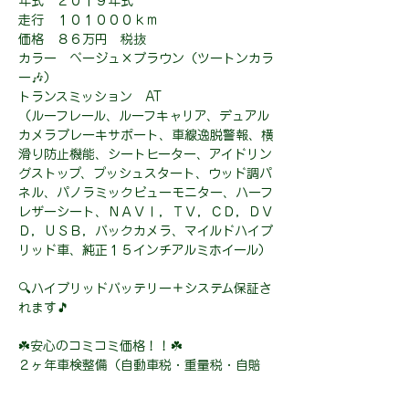
年式 ２０１９年式
走行 １０１０００ｋｍ
価格 ８６万円 税抜
カラー ベージュ×ブラウン（ツートンカラ
ー🎶）
トランスミッション AT
（ルーフレール、ルーフキャリア、デュアル
カメラブレーキサポート、車線逸脱警報、横
滑り防止機能、シートヒーター、アイドリン
グストップ、プッシュスタート、ウッド調パ
ネル、パノラミックビューモニター、ハーフ
レザーシート、ＮＡＶＩ，ＴＶ，ＣＤ，ＤＶ
Ｄ，ＵＳＢ，バックカメラ、マイルドハイブ
リッド車、純正１５インチアルミホイール）
🔍ハイブリッドバッテリー＋システム保証さ
れます🎵
☘️安心のコミコミ価格！！☘️
２ヶ年車検整備（自動車税・重量税・自賠
責・車検整備代金・登録費用）込み、
安心の２年保証（限度額無制限・修理回数無